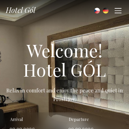
Hotel Gól
Welcome!
Hotel GÓL
Relax in comfort and enjoy the peace and quiet in
Prostějov.
Arrival
Departure