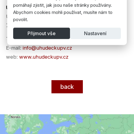
pomáhají zjistit, jak jsou naše stránky používány.
U Hudečků restaurant and pub
Abychom cookies mohli používat, musíte nám to
U Stadiónu 1
povolit.
796 01 Prostějov
Přijmout vše
Nastavení
Tel.: +420 582 333 173
E-mail:
info@uhudeckupv.cz
web:
www.uhudeckupv.cz